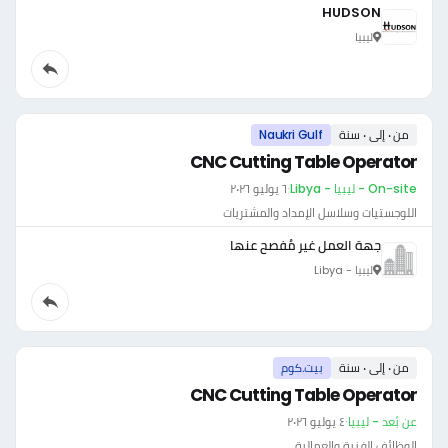
HUDSON
ليبيا
من ٠ إلى ٠ سنة
Naukri Gulf
CNC Cutting Table Operator
On-site - ليبيا - Libya
·
٦ يوليو ٢٠٢٦
اللوجستيات وسلاسل الإمداد والمشتريات
جهة العمل غير مُفصح عنها
ليبيا - Libya
من ٠ إلى ٠ سنة
بيت.كوم
CNC Cutting Table Operator
عن بُعد - ليبيا
·
٤ يوليو ٢٠٢٦
الوظائف الفنية والعمالية