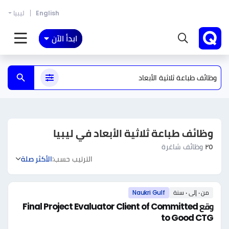
English
ليبيا
ابدأ الآن
وظائف طباعة ثلاثية الأبعاد في ليبيا
٢٥
وظائف شاغرة
الترتيب حسب:
الأكثر صلة
من ٠ إلى ٠ سنة
Naukri Gulf
وقع Final Project Evaluator Client of Committed
to Good CTG