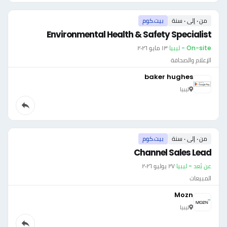
من ٠ إلى ٠ سنة
بيت.كوم
Environmental Health & Safety Specialist
On-site - ليبيا
·
١٣ مايو ٢٠٢٦
الإعلام والصحافة
baker hughes
ليبيا
من ٠ إلى ٠ سنة
بيت.كوم
Channel Sales Lead
عن بُعد - ليبيا
·
٢٧ يوليو ٢٠٢٦
المبيعات
Mozn
ليبيا