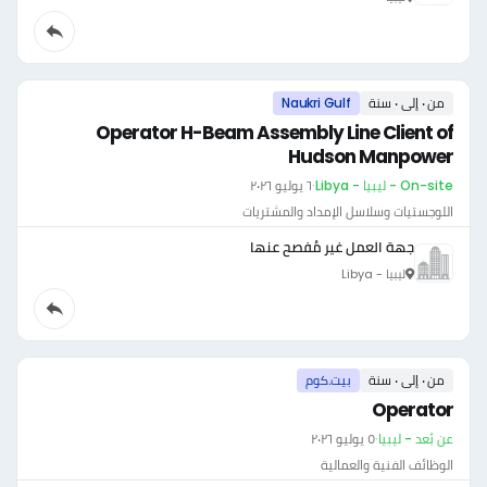
من ٠ إلى ٠ سنة
Naukri Gulf
Operator H-Beam Assembly Line Client of
Hudson Manpower
On-site - ليبيا - Libya
·
٦ يوليو ٢٠٢٦
اللوجستيات وسلاسل الإمداد والمشتريات
جهة العمل غير مُفصح عنها
ليبيا - Libya
من ٠ إلى ٠ سنة
بيت.كوم
Operator
عن بُعد - ليبيا
·
٥ يوليو ٢٠٢٦
الوظائف الفنية والعمالية