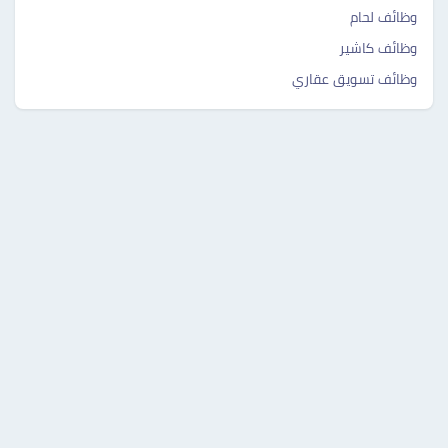
وظائف لحام
وظائف كاشير
وظائف تسويق عقاري