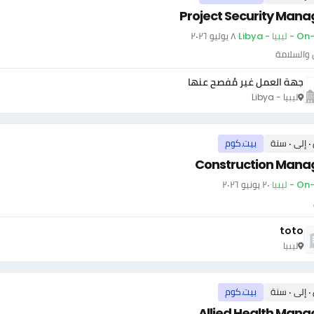
Project Security Mana
بيا - Libya
·
٨ يوليو ٢٠٢٦
 والسلامة
جهة العمل غير مُفصح عنها
ليبيا - Libya
سنة
بيت.كوم
Construction Mana
- ليبيا
·
٢٠ يونيو ٢٠٢٦
toto
ليبيا
سنة
بيت.كوم
Allied Health Mana