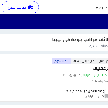
صاحب عمل
ذاتية
ئف مراقب جودة في ليبيا
ائف شاغرة
م كامل
من ٣ إلى ٥ سنة
تنقيب.كوم
 عمليات
بيا - طرابلس
·
١٣ يونيو ٢٠٢٦
فة والسياحة
جهة العمل غير مُفصح عنها
ليبيا - طرابلس