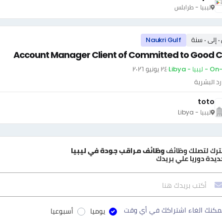
ليبيا - طرابلس
سنة
Naukri Gulf
Account Manager Client of Committed to Good 
بيا - Libya
·
٢٤ يونيو ٢٠٢٦
رد البشرية
toto
ليبيا - Libya
ترك لتصلك وظائف
وظائف مراقب جودة في ليبيا
ديدة دوريا علي بريدك
مكنك الغاء اشتراكك في أي وقت
يوميا
أسبوعيا