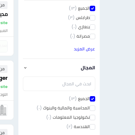
من ٠ إلى ٠ 
الجميع
(١٣)
مدير
طرابلس
(٣)
On-site 
بنغازي
(٠)
المبي
مصراتة
(٠)
عرض المزيد
المجال
من ٠ إلى ٠ 
ger
On-site - لي
اللوج
الجميع
(١٣)
المحاسبة والمالية والبنوك
(٠)
تكنولوجيا المعلومات
(٠)
الهندسة
(٢)
من ٠ إلى ٠ 