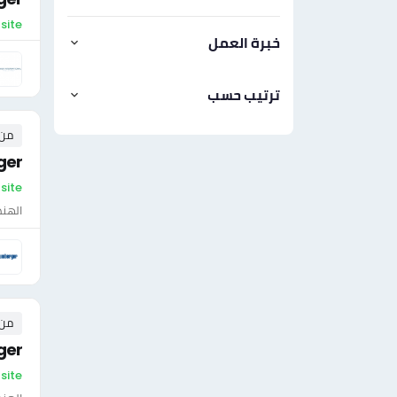
On-site 
خبرة العمل
ترتيب حسب
من ٠ إلى ٠ 
ger
On-site - لي
الهن
من ٠ إلى ٠ 
ger
On-site - لي