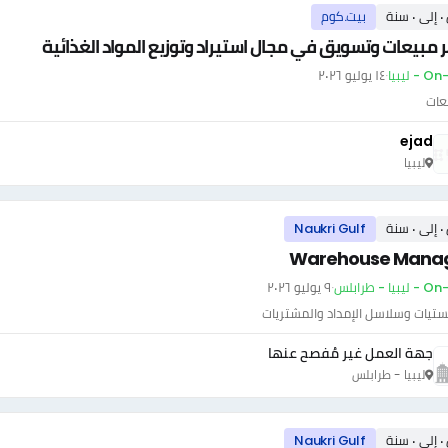
سنة
بيت.كوم
 مبيعات وتسويق في مجال استيراد وتوزيع المواد الغذائية
- ليبيا
·
١٤ يوليو ٢٠٢٦
عات
ejad
ليبيا
سنة
Naukri Gulf
Warehouse Mana
بيا - طرابلس
·
٩ يوليو ٢٠٢٦
ستيات وسلاسل الإمداد والمشتريات
جهة العمل غير مُفصح عنها
ليبيا - طرابلس
سنة
Naukri Gulf