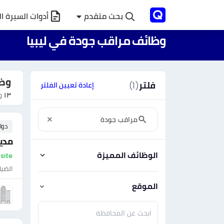
بحث متقدم
أدوات السيرة ال
وظائف مراقب جودة في ليبيا
وظا
فلتر
(1)
إعادة تعيين الفلتر
١٣
وظ
دوا
مدير
الوظائف المميزة
On-site - لي
الضيا
الموقع