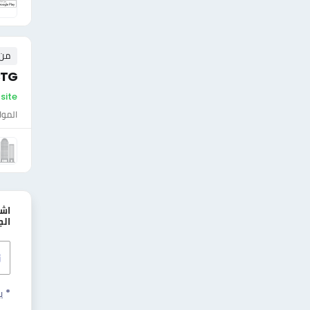
من ٠ إلى ٠ 
CTG
On-site - لي
الموا
اش
الج
* ي