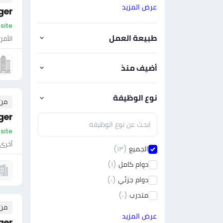
عرض المزيد
ger
On-site - لي
طبيعة العمل
الأمن
أضيف منذ
نوع الوظيفة
من ٠ إلى ٠ 
ger
On-site 
أخرى
الجميع
(١٣)
دوام كامل
(١)
دوام جزئي
(٠)
متدرب
(٠)
من ٠ إلى ٠ 
عرض المزيد
ger