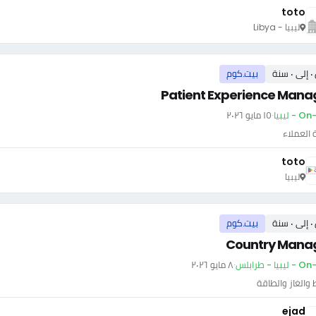
toto
ليبيا - Libya
سنة
بيت.كوم
Patient Experience Mana
- ليبيا
·
١٥ مايو ٢٠٢٦
العملاء
toto
ليبيا
سنة
بيت.كوم
Country Mana
بيا - طرابلس
·
٨ مايو ٢٠٢٦
 والغاز والطاقة
ejad