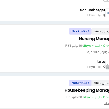
دسة
Schlumberger
ليبيا - Libya
سنة
Naukri Gulf
Nursing Mana
بيا - Libya
·
١٥ يونيو ٢٠٢٦
والرعاية الصحية
toto
ليبيا - Libya
سنة
Naukri Gulf
Housekeeping Mana
بيا - Libya
·
٢٥ مايو ٢٠٢٦
عات