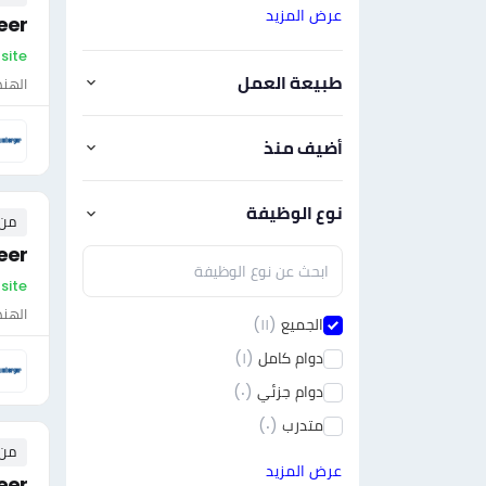
عرض المزيد
eer
On-site - لي
طبيعة العمل
الهن
أضيف منذ
نوع الوظيفة
من ٠ إلى ٠ 
eer
On-site - لي
الهن
الجميع
(١١)
دوام كامل
(١)
دوام جزئي
(٠)
متدرب
(٠)
من ٠ إلى ٠ 
عرض المزيد
neer