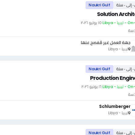
سنة
Naukri Gulf
Solution Archit
بيا - Libya
·
١٥ يوليو ٢٠٢٦
دسة
جهة العمل غير مُفصح عنها
ليبيا - Libya
سنة
Naukri Gulf
Production Engin
بيا - Libya
·
١٦ يونيو ٢٠٢٦
دسة
Schlumberger
ليبيا - Libya
سنة
Naukri Gulf