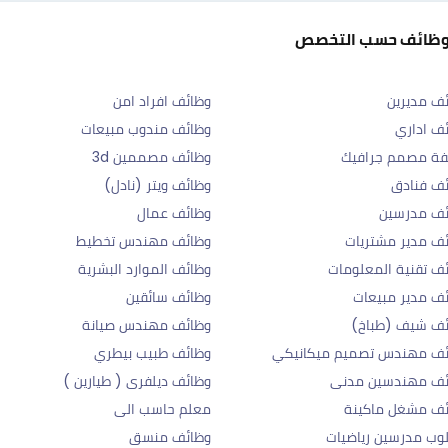
وظائف حسب التخصص
ف مديرين
وظائف افراد امن
ف اداري
وظائف مندوب مبيعات
فة مصمم جرافيك
وظائف مصممين 3d
ف فنادق
وظائف ويتر (نادل)
ئف مدرسين
وظائف عمال
ف مدير مشتريات
وظائف مهندس تخطيط
ف تقنية المعلومات
وظائف الموارد البشرية
ف مدير مبيعات
وظائف سائقين
ئف شيف (طباخ)
وظائف مهندس صيانة
ئف مهندس تصميم ميكانيكي
وظائف طبيب بيطري
ئف مهندسين مدنى
وظائف ديلفرى ( طيارين )
ئف مشغل ماكينة
معلم حاسب الى
ب مدرسين رياضيات
وظائف منسق