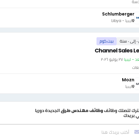
دسة
Schlumberger
ليبيا - Libya
سنة
بيت.كوم
Channel Sales L
د - ليبيا
·
٢٧ يوليو ٢٠٢٦
عات
Mozn
ليبيا
ترك لتصلك وظائف
وظائف مهندس طرق
الجديدة دوريا
 بريدك