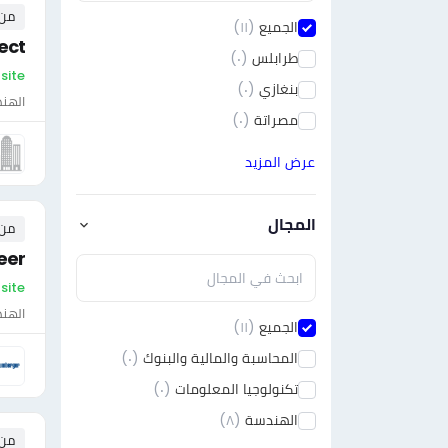
من ٠ إلى ٠ 
الجميع
(١١)
ect
طرابلس
(٠)
On-site - لي
بنغازي
(٠)
الهن
مصراتة
(٠)
عرض المزيد
المجال
من ٠ إلى ٠ 
eer
On-site - لي
الهن
الجميع
(١١)
المحاسبة والمالية والبنوك
(٠)
تكنولوجيا المعلومات
(٠)
الهندسة
(٨)
من ٠ إلى ٠ 