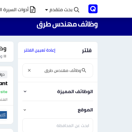
بحث متقدم
أدوات السيرة ال
وظائف مهندس طرق
وظ
فلتر
إعادة تعيين الفلتر
١١
وظ
دوا
ant
الوظائف المميزة
On-site 
الهن
الموقع