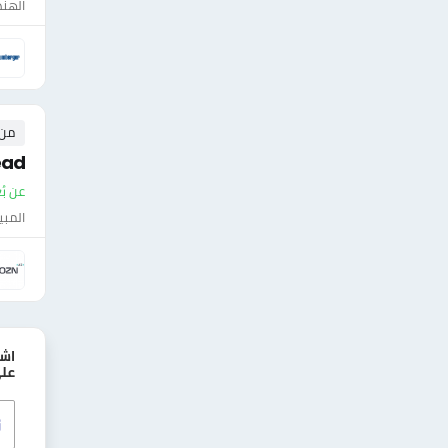
الهن
من ٠ إلى ٠ 
ead
عن بُع
المبي
اش
علي