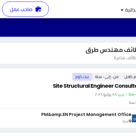
صاحب عمل
ذاتية
ائف مهندس طرق
ائف شاغرة
م كامل
من ٠ إلى ٠ سنة
بيت.كوم
Site Structural Engineer Consult
- ليبيا
·
٢٨ يوليو ٢٠٢٦
دسة
PM&amp;EN Project Management Office
ليبيا