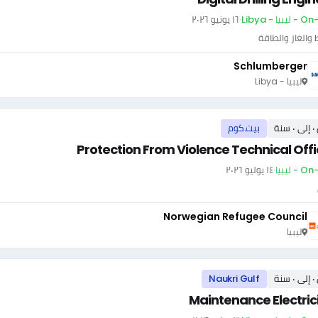
بيا - Libya
·
١٦ يونيو ٢٠٢٦
 والغاز والطاقة
Schlumberger
ليبيا - Libya
سنة
بيت.كوم
Protection From Violence Technical Offi
- ليبيا
·
١٤ يوليو ٢٠٢٦
Norwegian Refugee Council
ليبيا
سنة
Naukri Gulf
Maintenance Electric