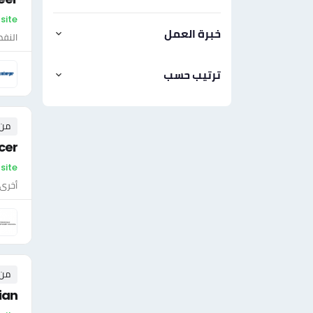
On-site - لي
خبرة العمل
النفط
ترتيب حسب
من ٠ إلى ٠ 
cer
On-site 
أخرى
من ٠ إلى ٠ 
ian