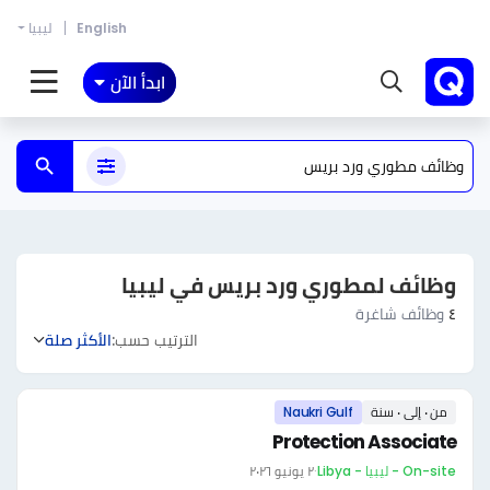
English
ليبيا
ابدأ الآن
وظائف لمطوري ورد بريس في ليبيا
٤
وظائف شاغرة
الترتيب حسب:
الأكثر صلة
من ٠ إلى ٠ سنة
Naukri Gulf
Protection Associate
On-site - ليبيا - Libya
·
٢ يونيو ٢٠٢٦