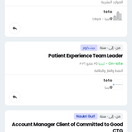
الموارد البشرية
toto
ليبيا - Libya
من ٠ إلى ٠ سنة
بيت.كوم
Patient Experience Team Leader
On-site - ليبيا
·
٢٥ مايو ٢٠٢٦
النفط والغاز والطاقة
toto
ليبيا
من ٠ إلى ٠ سنة
Naukri Gulf
Account Manager Client of Committed to Good
CTG