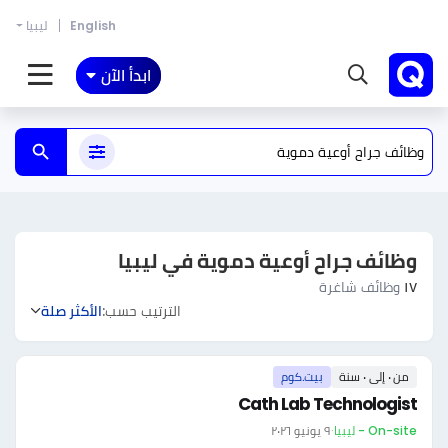
English
ليبيا
ابدأ الآن
وظائف جراح أوعية دموية في ليبيا
١٧
وظائف شاغرة
الترتيب حسب:
الأكثر صلة
من ٠ إلى ٠ سنة
بيت.كوم
Cath Lab Technologist
On-site - ليبيا
·
٩ يونيو ٢٠٢٦