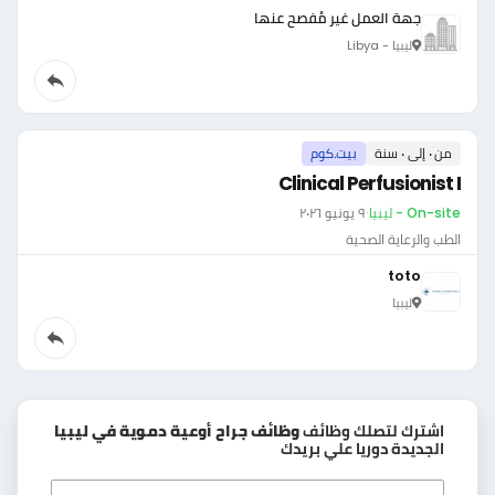
جهة العمل غير مُفصح عنها
ليبيا - Libya
من ٠ إلى ٠ سنة
بيت.كوم
Clinical Perfusionist I
On-site - ليبيا
·
٩ يونيو ٢٠٢٦
الطب والرعاية الصحية
toto
ليبيا
اشترك لتصلك وظائف
وظائف جراح أوعية دموية في ليبيا
الجديدة دوريا علي بريدك